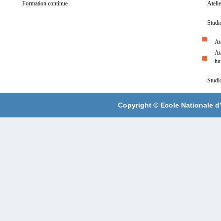
Formation continue
Ateli
Studi
At
At
hu
Studi
Copyright ©
Ecole Nationale d