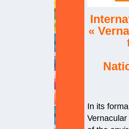
Interna
« Verna
Nati
In its form
Vernacular