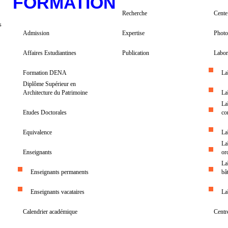
FORMATION
Recherche
Cente
s
Admission
Expertise
Photo
Affaires Estudiantines
Publication
Labor
Formation DENA
La
Diplôme Supérieur en
Architecture du Patrimoine
La
La
Etudes Doctorales
co
Equivalence
La
La
Enseignants
or
La
Enseignants permanents
bâ
Enseignants vacataires
La
Calendrier académique
Centr