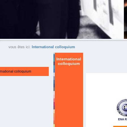
vous êtes ici:
International colloquium
International
colloquium
ernational colloquium