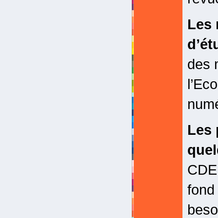
Les 
d’ét
des 
l’Eco
numé
Les 
quel
CDEN
fond
beso