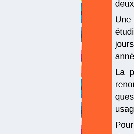
deux
Une 
étud
jour
ann
La p
reno
ques
usag
Pour