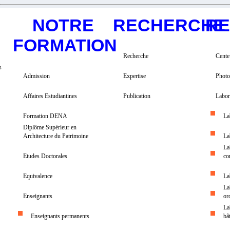
NOTRE
RECHERCHE
R
FORMATION
Recherche
Cente
s
Admission
Expertise
Photo
Affaires Estudiantines
Publication
Labor
Formation DENA
La
Diplôme Supérieur en
Architecture du Patrimoine
La
La
Etudes Doctorales
co
Equivalence
La
La
Enseignants
or
La
Enseignants permanents
bâ