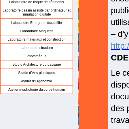
Laboratoire de risque de bâtiments
publi
Laboratoire dessin assisté par ordinateur et
simulation digitale
utili
Laboratoire Energie et durabilité
– d’
Laboratoire Maquette
Laboratoire matériaux et construction
http
Laboratoire structure
CDE
Photothèque
Studio Architecture du paysage
Le c
Studio d’Arts plastiques
Atelier d’Ergonomie
disp
Atelier mophologie du corps humain
docum
des 
trav