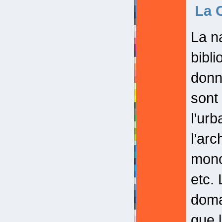
La C
La n
bibl
donn
sont 
l’ur
l’arc
mono
etc. 
doma
que 