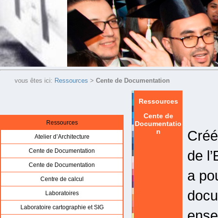
"Allez avec confiance dans la direction de vos rêves
vous êtes ici:
Ressources
>
Cente de Documentation
Ressources
Cente de
Ressources
Documentatio
Créé
n
Atelier d’Architecture
de l
Cente de Documentation
Cente de Documentation
a po
Centre de calcul
docu
Laboratoires
Laboratoire cartographie et SIG
ense