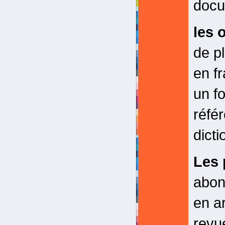
docu
les 
de p
en f
un f
réfé
dicti
Les 
abon
en a
revu