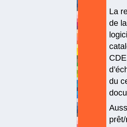
La r
de l
logi
cata
CDEN
d’éc
du c
docu
Aussi
prêt