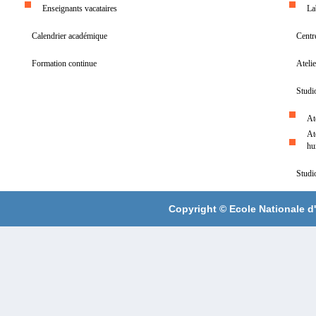
Enseignants vacataires
La
Calendrier académique
Centr
Formation continue
Ateli
Studi
At
At
hu
Studi
Copyright ©
Ecole Nationale d