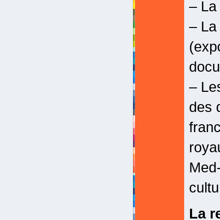
– La
– La
(exp
docu
– Le
des 
fran
roya
Med-6
cultu
La r