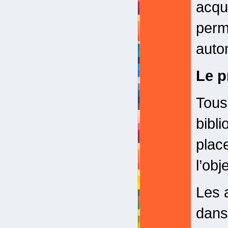
acqu
perm
auto
Le p
Tous
bibl
plac
l’obj
Les 
dans