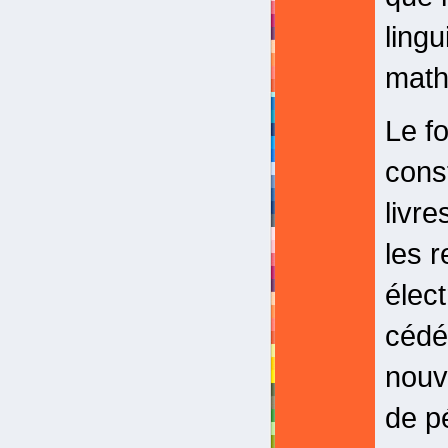
lingu
mathé
Le f
cons
livre
les r
élec
cédé
nouv
de pé