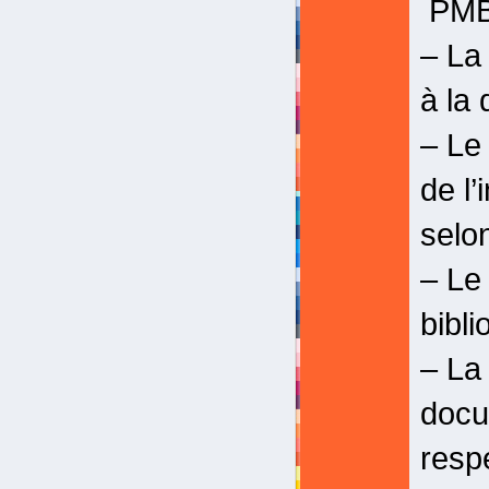
PMB
– La
à la
– Le 
de l
selon
– Le 
bibli
– La
docu
respe