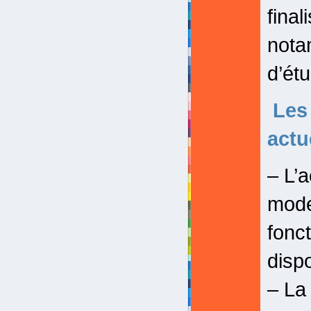
final
nota
d’ét
Les 
actu
– L’a
mode
fonc
disp
– La