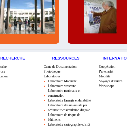
RECHERCHE
RESSOURCES
INTERNATI
erche
Cente de Documentation
Coopération
tise
Photothèque
Partenariat
cation
Laboratoires
Mobilité
Laboratoire Maquette
Voyages d’études
Laboratoire structure
Workshops
Laboratoire matériaux et
construction
Laboratoire Energie et durabilité
Laboratoire dessin assisté par
ordinateur et simulation digitale
Laboratoire de risque de
bâtiments
Laboratoire cartographie et SIG