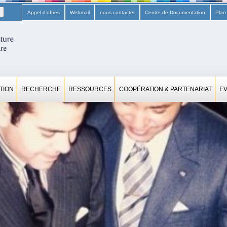
Appel d’offres
Webmail
nous contacter
Centre de Documentation
Plan
TION
RECHERCHE
RESSOURCES
COOPÉRATION & PARTENARIAT
E