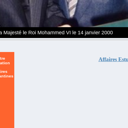
 Sa Majesté le Roi Mohammed VI le 14 janvier 2000
tre
Affaires Est
ation
ires
antines