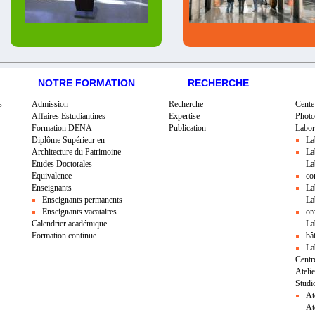
NOTRE FORMATION
RECHERCHE
s
Admission
Recherche
Cente
Affaires Estudiantines
Expertise
Photo
Formation DENA
Publication
Labor
Diplôme Supérieur en
La
Architecture du Patrimoine
La
Etudes Doctorales
La
Equivalence
co
Enseignants
La
Enseignants permanents
La
Enseignants vacataires
or
Calendrier académique
La
Formation continue
bâ
La
Centr
Ateli
Studi
At
At